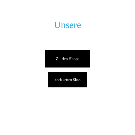
JETZT DOWNLOADEN
Unsere
 Vereinsshops
Zu den Shops
noch keinen Shop